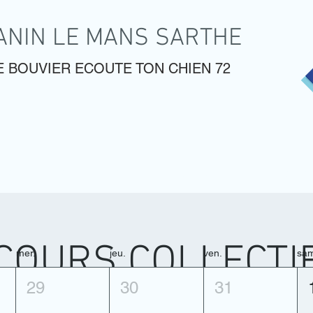
ANIN LE MANS SARTHE
 BOUVIER ECOUTE TON CHIEN 72
ELS
STAGE INTENSIF
BOUTIQUE
CYNOPHOB
COURS COLLECTI
mer.
jeu.
ven.
sa
29
30
31