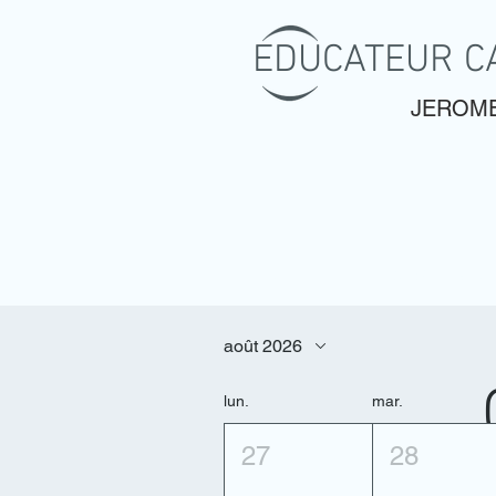
EDUCATEUR C
JEROME
ACCUEIL
COURS INDIVIDU
août 2026
lun.
mar.
27
28