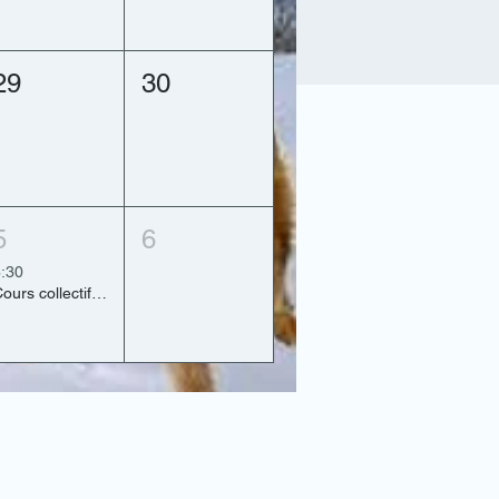
29
30
5
6
:30
Cours collectifs Réservés exclusivement aux clients ayant effectués un forfait d'éducation (6)