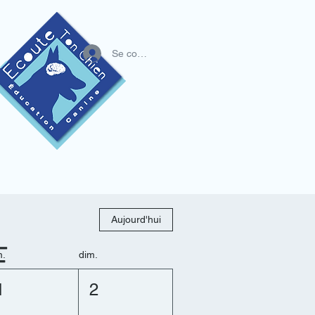
Se connecter
IE
CONTACT
Plus
Aujourd'hui
F
m.
dim.
1
2