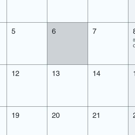
dim. 02 déc.
  |  
La Milesse
Travail de sociabilisation de votre chien
5
6
7
Les inscriptions sont closes
8
Voir autres événements
12
13
14
19
20
21