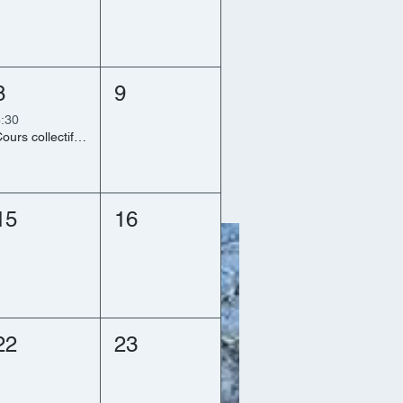
8
9
:30
Cours collectifs Réservés exclusivement aux clients ayant effectués un forfait d'éducation (5)
15
16
22
23